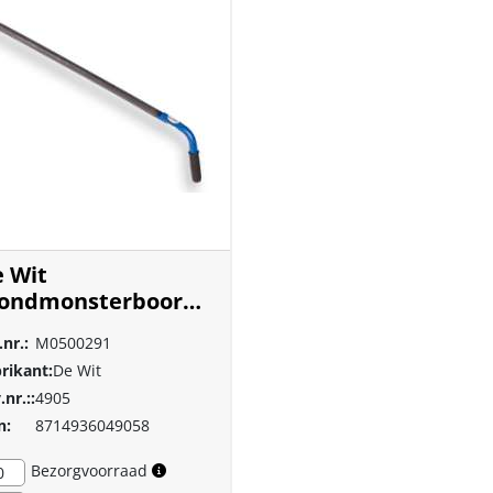
 Wit
rondmonsterboor
2mm 4905
.nr.:
M0500291
rikant:
De Wit
.nr.::
4905
n:
8714936049058
Bezorgvoorraad
0