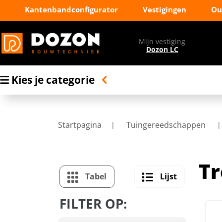
Kantenbandconfigurator
Vestigingen
Ou
Mijn vestiging
Dozon LC
Kies je categorie
Startpagina
Tuingereedschappen
T
Tabel
Lijst
FILTER OP: