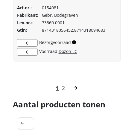
Art.nr.:
0154081
Fabrikant:
Gebr. Bodegraven
Lev.nr.::
73860.0001
Gtin:
8714318056452,8714318094683
Bezorgvoorraad
0
Voorraad
Dozon LC
0
1
2
Aantal producten tonen