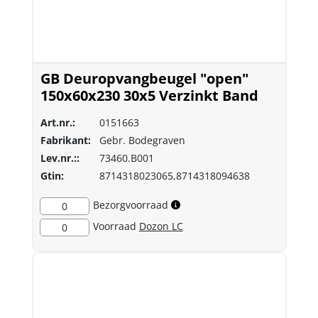
GB Deuropvangbeugel "open"
150x60x230 30x5 Verzinkt Band
Art.nr.:
0151663
Fabrikant:
Gebr. Bodegraven
Lev.nr.::
73460.B001
Gtin:
8714318023065,8714318094638
Bezorgvoorraad
0
Voorraad
Dozon LC
0