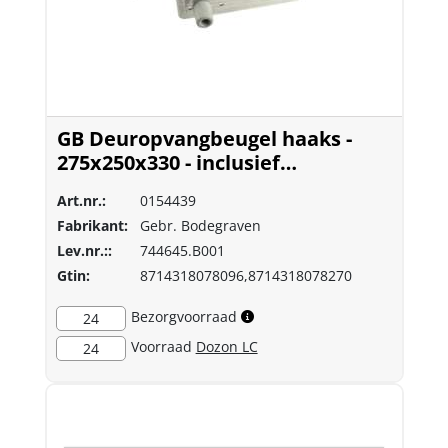
GB Deuropvangbeugel haaks -
275x250x330 - inclusief
deurbuffer en windhaak
Art.nr.:
0154439
Fabrikant:
Gebr. Bodegraven
Lev.nr.::
744645.B001
Gtin:
8714318078096,8714318078270
Bezorgvoorraad
24
Voorraad
Dozon LC
24