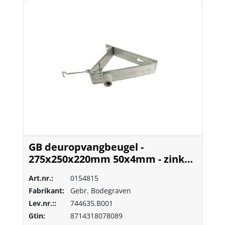
GB deuropvangbeugel -
275x250x220mm 50x4mm - zink
magnesium
Art.nr.:
0154815
Fabrikant:
Gebr. Bodegraven
Lev.nr.::
744635.B001
Gtin:
8714318078089