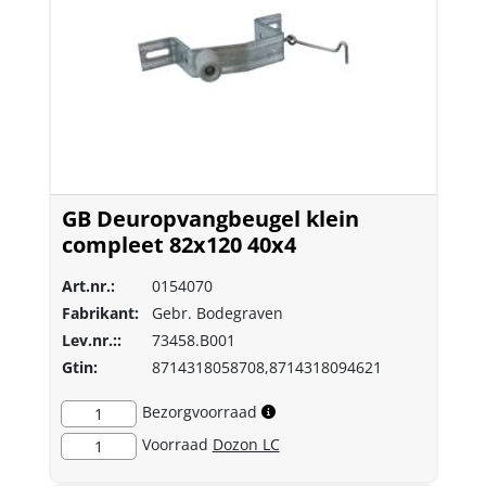
GB Deuropvangbeugel klein
compleet 82x120 40x4
Art.nr.:
0154070
Fabrikant:
Gebr. Bodegraven
Lev.nr.::
73458.B001
Gtin:
8714318058708,8714318094621
Bezorgvoorraad
1
Voorraad
Dozon LC
1