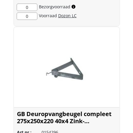
Bezorgvoorraad
0
Voorraad
Dozon LC
0
GB Deuropvangbeugel compleet
275x250x220 40x4 Zink-
Magnesium
Art.nr.:
0154296