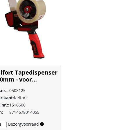
lfort Tapedispenser
50mm - voor
akbandroller
.nr.:
0508125
rikant:
Kelfort
.nr.::
1516600
n:
8714678014055
Bezorgvoorraad
4