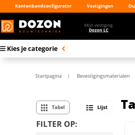
Kantenbandconfigurator
Vestigingen
Ou
Mijn vestiging
Dozon LC
Kies je categorie
Startpagina
Bevestigingsmaterialen
T
Tabel
Lijst
FILTER OP: