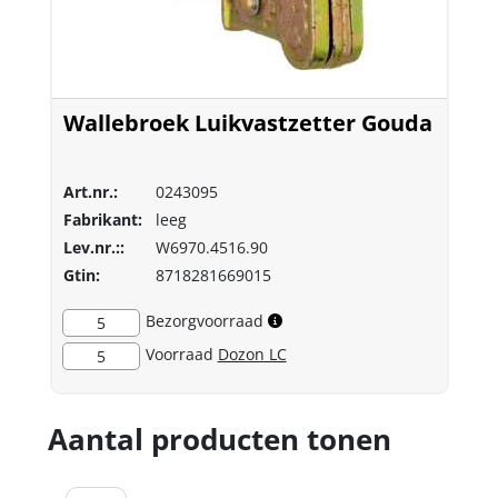
Wallebroek Luikvastzetter Gouda
Art.nr.:
0243095
Fabrikant:
leeg
Lev.nr.::
W6970.4516.90
Gtin:
8718281669015
Bezorgvoorraad
5
Voorraad
Dozon LC
5
Aantal producten tonen