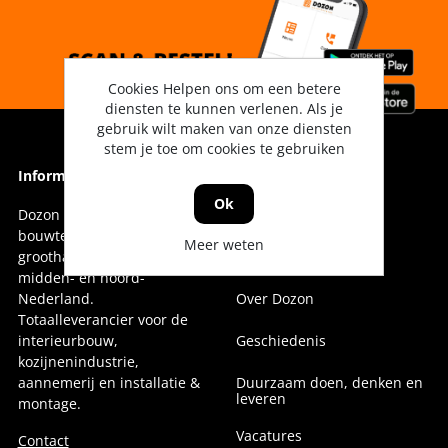
Cookies Helpen ons om een betere
diensten te kunnen verlenen. Als je
gebruik wilt maken van onze diensten
stem je toe om cookies te gebruiken
Informatie
Informatie
Ok
Dozon Bouwtechniek is dé
Vestigingen
bouwtechnische
Meer weten
groothandel voor oost-,
Onze collega's
midden- en noord-
Nederland.
Over Dozon
Totaalleverancier voor de
interieurbouw,
Geschiedenis
kozijnenindustrie,
aannemerij en installatie &
Duurzaam doen, denken en
leveren
montage.
Vacatures
Contact