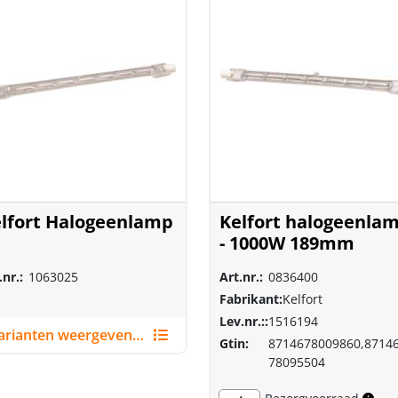
lfort Halogeenlamp
Kelfort halogeenla
- 1000W 189mm
.nr.:
1063025
Art.nr.:
0836400
Fabrikant:
Kelfort
Lev.nr.::
1516194
Varianten weergeven (2)
Gtin:
8714678009860,8714
78095504