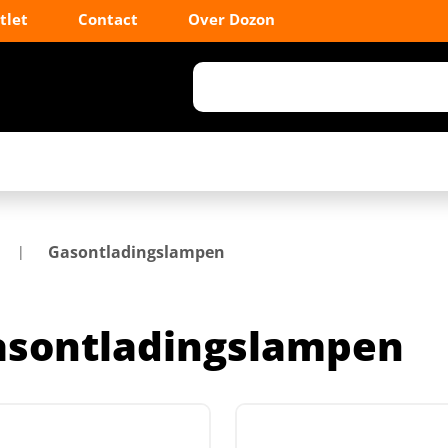
tlet
Contact
Over Dozon
Gasontladingslampen
asontladingslampen