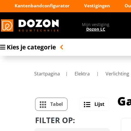
Kantenbandconfigurator
Vestigingen
Ou
Mijn vestiging
Dozon LC
Kies je categorie
Startpagina
Elektra
Verlichting
G
Tabel
Lijst
FILTER OP: