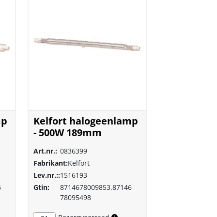
mp
Kelfort halogeenlamp
- 500W 189mm
Art.nr.:
0836399
Fabrikant:
Kelfort
Lev.nr.::
1516193
6
Gtin:
8714678009853,87146
78095498