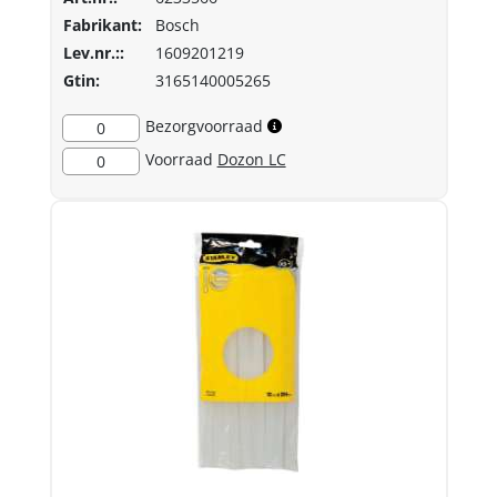
Fabrikant:
Bosch
Lev.nr.::
1609201219
Gtin:
3165140005265
Bezorgvoorraad
0
Voorraad
Dozon LC
0