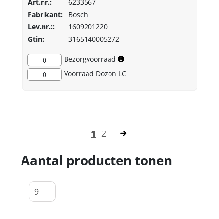
Art.nr.:
6233567
Fabrikant:
Bosch
Lev.nr.::
1609201220
Gtin:
3165140005272
Bezorgvoorraad
0
Voorraad
Dozon LC
0
1
2
Aantal producten tonen