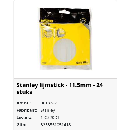
Stanley lijmstick - 11.5mm - 24
stuks
Art.nr.:
0618247
Fabrikant:
Stanley
Lev.nr.::
1-GS20DT
Gtin:
3253561051418