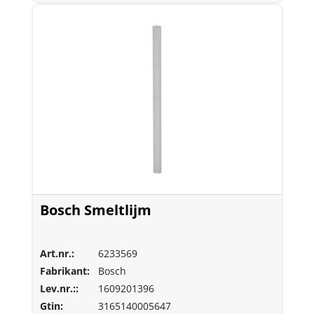
Bosch Smeltlijm
Art.nr.:
6233569
Fabrikant:
Bosch
Lev.nr.::
1609201396
Gtin:
3165140005647