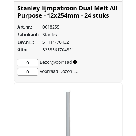
Stanley lijmpatroon Dual Melt All
Purpose - 12x254mm - 24 stuks
Art.nr.:
0618255
Fabrikant:
Stanley
Lev.nr.::
STHT1-70432
Gtin:
3253561704321
Bezorgvoorraad
0
Voorraad
Dozon LC
0