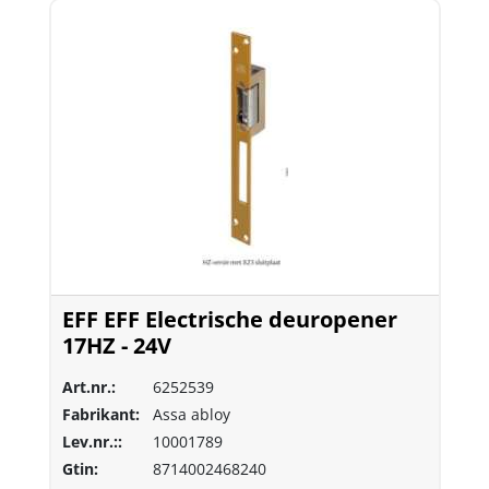
EFF EFF Electrische deuropener
17HZ - 24V
Art.nr.:
6252539
Fabrikant:
Assa abloy
Lev.nr.::
10001789
Gtin:
8714002468240