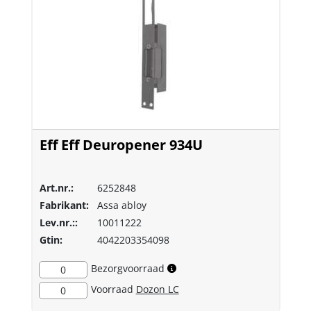
Eff Eff Deuropener 934U
Art.nr.:
6252848
Fabrikant:
Assa abloy
Lev.nr.::
10011222
Gtin:
4042203354098
Bezorgvoorraad
0
Voorraad
Dozon LC
0