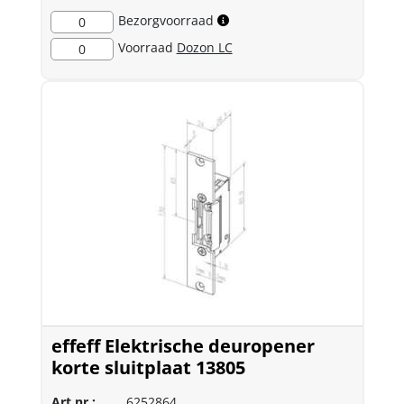
Bezorgvoorraad
0
Voorraad
Dozon LC
0
effeff Elektrische deuropener
korte sluitplaat 13805
Art.nr.:
6252864