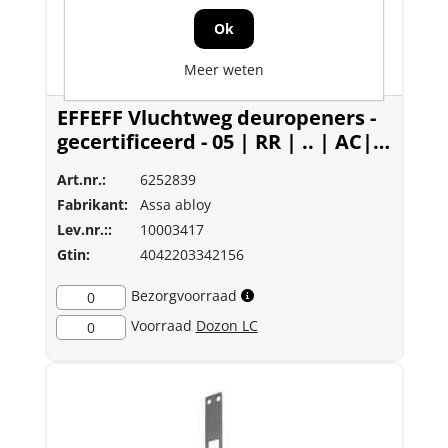
Ok
Meer weten
EFFEFF Vluchtweg deuropeners -
gecertificeerd - 05 | RR | .. | AC|
FF 332.80
Art.nr.:
6252839
Fabrikant:
Assa abloy
Lev.nr.::
10003417
Gtin:
4042203342156
Bezorgvoorraad
0
Voorraad
Dozon LC
0