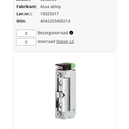
Fabrikant:
Assa abloy
Lev.nr.::
10025017
Gtin:
4042203400214
Bezorgvoorraad
0
Voorraad
Dozon LC
0