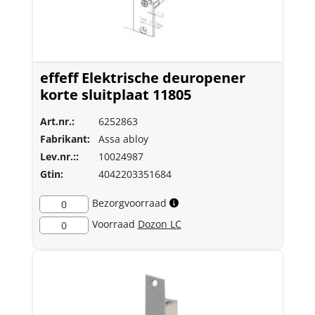
effeff Elektrische deuropener
korte sluitplaat 11805
Art.nr.:
6252863
Fabrikant:
Assa abloy
Lev.nr.::
10024987
Gtin:
4042203351684
Bezorgvoorraad
0
Voorraad
Dozon LC
0