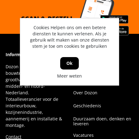
Cookies Helpen ons om een betere
diensten te kunnen verlenen. Als je
gebruik wilt maken van onze diensten
stem je toe om cookies te gebruiken
Informatie
Informatie
Ok
Dozon Bouwtechniek is dé
Vestigingen
bouwtechnische
Meer weten
groothandel voor oost-,
Onze collega's
midden- en noord-
Nederland.
Over Dozon
Totaalleverancier voor de
interieurbouw,
Geschiedenis
kozijnenindustrie,
aannemerij en installatie &
Duurzaam doen, denken en
leveren
montage.
Vacatures
Contact