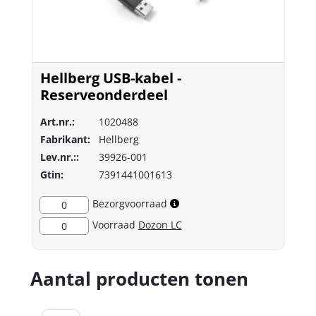
Hellberg USB-kabel -
Reserveonderdeel
Art.nr.:
1020488
Fabrikant:
Hellberg
Lev.nr.::
39926-001
Gtin:
7391441001613
Bezorgvoorraad
0
Voorraad
Dozon LC
0
Aantal producten tonen