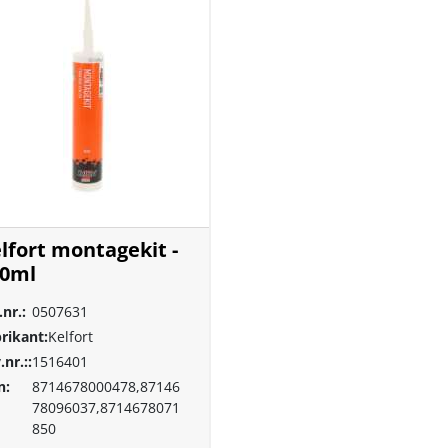
lfort montagekit -
10ml
.nr.:
0507631
rikant:
Kelfort
.nr.::
1516401
n:
8714678000478,87146
78096037,8714678071
850