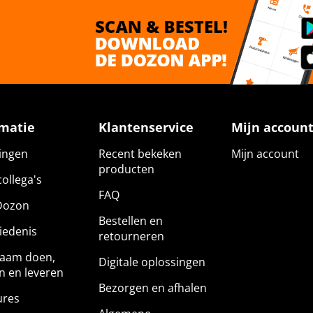
rmatie
Klantenservice
Mijn accoun
gingen
Recent bekeken
Mijn account
producten
ollega's
FAQ
Dozon
Bestellen en
iedenis
retourneren
aam doen,
Digitale oplossingen
n en leveren
Bezorgen en afhalen
ures