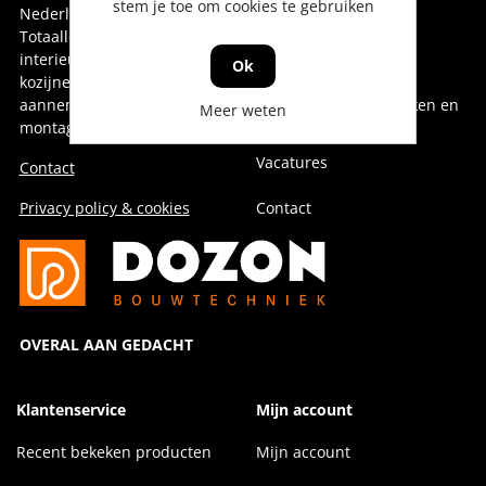
stem je toe om cookies te gebruiken
Nederland.
Over Dozon
Totaalleverancier voor de
interieurbouw,
Geschiedenis
Ok
kozijnenindustrie,
aannemerij en installatie &
Duurzaam doen, denken en
Meer weten
leveren
montage.
Vacatures
Contact
Privacy policy & cookies
Contact
OVERAL AAN GEDACHT
Klantenservice
Mijn account
Recent bekeken producten
Mijn account