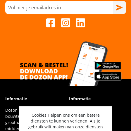
Informatie
Informatie
Dozon Bouwtechniek is dé
Vestigingen
Cookies Helpen ons om een betere
bouwtechnische
diensten te kunnen verlenen. Als je
groothandel voor oost-,
Onze collega's
gebruik wilt maken van onze diensten
midden- en noord-