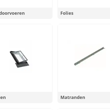
doorvoeren
Folies
ken
Matranden