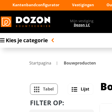
Kantenbandconfigurator
Vestigingen
Ou
Mijn vestiging
Dozon LC
Kies je categorie
Startpagina
Bouwproducten
B
Tabel
Lijst
FILTER OP: