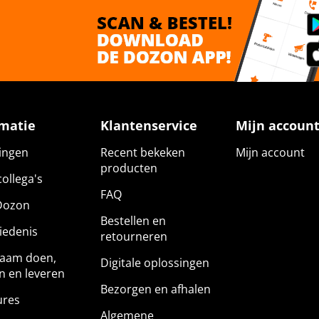
rmatie
Klantenservice
Mijn accoun
gingen
Recent bekeken
Mijn account
producten
ollega's
FAQ
Dozon
Bestellen en
iedenis
retourneren
aam doen,
Digitale oplossingen
n en leveren
Bezorgen en afhalen
ures
Algemene