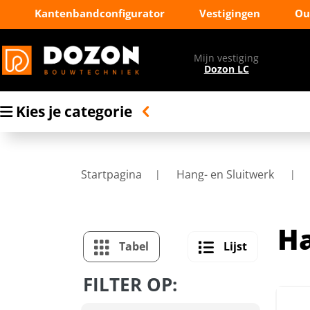
Kantenbandconfigurator
Vestigingen
Ou
Mijn vestiging
Dozon LC
Kies je categorie
Startpagina
Hang- en Sluitwerk
Ha
Tabel
Lijst
FILTER OP: