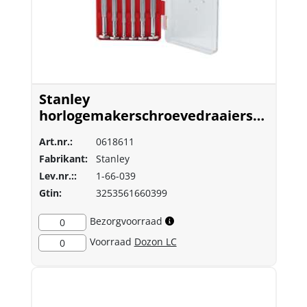
Stanley
horlogemakerschroevedraaierset
- 6 delig
Art.nr.:
0618611
Fabrikant:
Stanley
Lev.nr.::
1-66-039
Gtin:
3253561660399
Bezorgvoorraad
0
Voorraad
Dozon LC
0