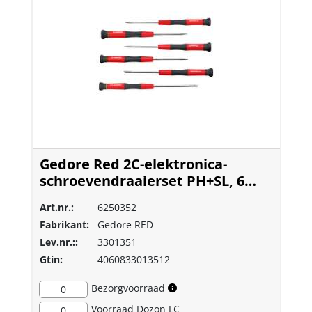
Gedore Red 2C-elektronica-
schroevendraaierset PH+SL, 6
delig
Art.nr.:
6250352
Fabrikant:
Gedore RED
Lev.nr.::
3301351
Gtin:
4060833013512
Bezorgvoorraad
0
Voorraad
Dozon LC
0