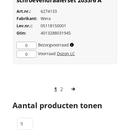
schroevendraaierset 2035/6 A
Art.nr.:
6274133
Fabrikant:
Wera
Lev.nr.::
05118150001
Gtin:
4013288031945
Bezorgvoorraad
0
Voorraad
Dozon LC
0
1
2
Aantal producten tonen