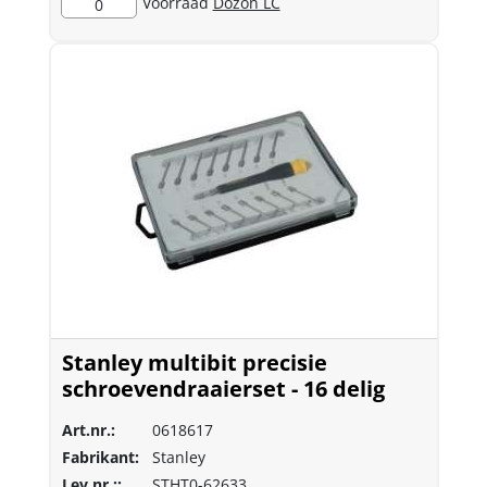
Voorraad
Dozon LC
0
Stanley multibit precisie
schroevendraaierset - 16 delig
Art.nr.:
0618617
Fabrikant:
Stanley
Lev.nr.::
STHT0-62633