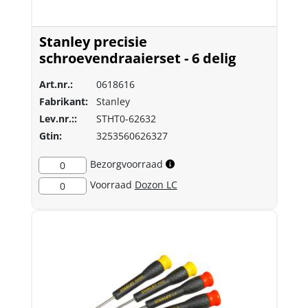
Stanley precisie
schroevendraaierset - 6 delig
Art.nr.:
0618616
Fabrikant:
Stanley
Lev.nr.::
STHT0-62632
Gtin:
3253560626327
Bezorgvoorraad
0
Voorraad
Dozon LC
0