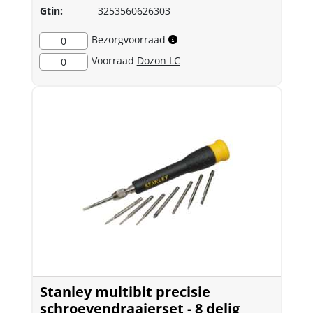
Gtin:
3253560626303
Bezorgvoorraad
0
Voorraad
Dozon LC
0
Stanley multibit precisie
schroevendraaierset - 8 delig