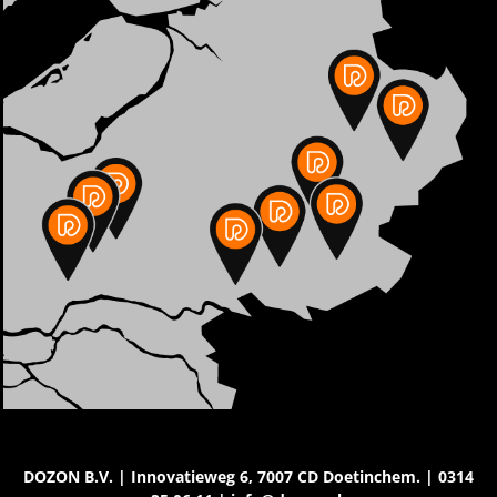
DOZON B.V. | Innovatieweg 6, 7007 CD Doetinchem. | 0314