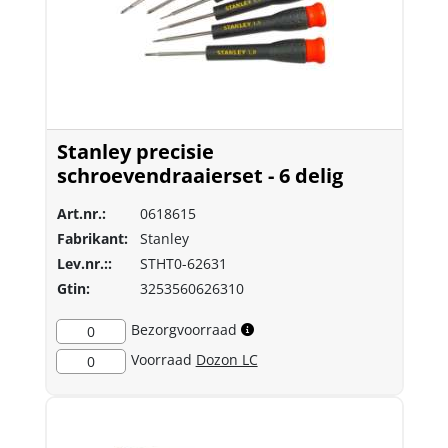
Stanley precisie
schroevendraaierset - 6 delig
Art.nr.:
0618615
Fabrikant:
Stanley
Lev.nr.::
STHT0-62631
Gtin:
3253560626310
Bezorgvoorraad
0
Voorraad
Dozon LC
0