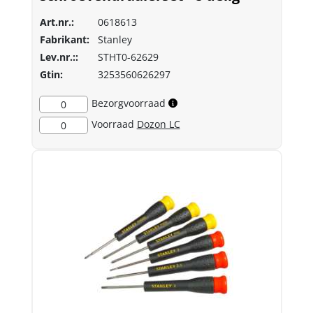
Art.nr.:
0618613
Fabrikant:
Stanley
Lev.nr.::
STHT0-62629
Gtin:
3253560626297
Bezorgvoorraad
0
Voorraad
Dozon LC
0