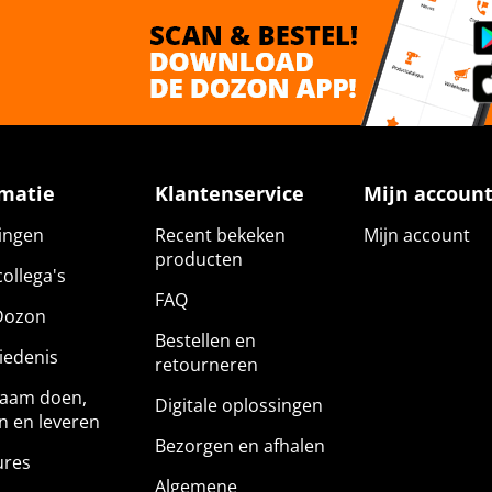
rmatie
Klantenservice
Mijn accoun
gingen
Recent bekeken
Mijn account
producten
ollega's
FAQ
Dozon
Bestellen en
iedenis
retourneren
aam doen,
Digitale oplossingen
n en leveren
Bezorgen en afhalen
ures
Algemene