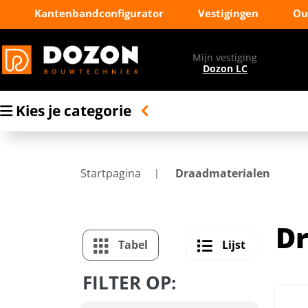
Kantenbandconfigurator
Vestigingen
Ou
Mijn vestiging
Dozon LC
Kies je categorie
Startpagina
Draadmaterialen
Dr
Tabel
Lijst
FILTER OP: