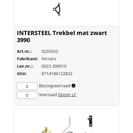
INTERSTEEL Trekbel mat zwart
3990
Art.nr.:
0235552
Fabrikant:
Ferraro
Lev.nr.::
0023.399010
Gtin:
8714186122822
Bezorgvoorraad
0
Voorraad
Dozon LC
0