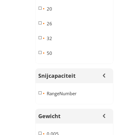
20
26
32
50
Snijcapaciteit
RangeNumber
Gewicht
0,005