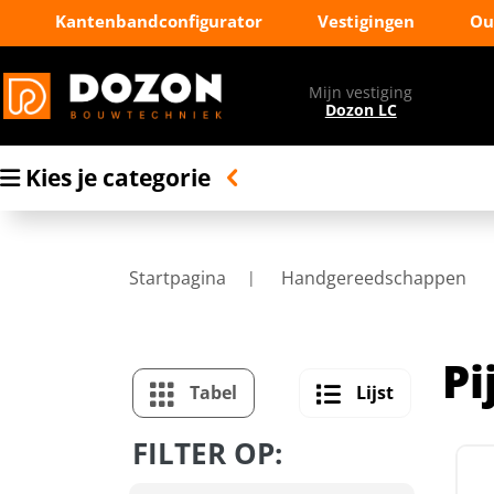
Kantenbandconfigurator
Vestigingen
Ou
Mijn vestiging
Dozon LC
Kies je categorie
Startpagina
Handgereedschappen
Pi
Tabel
Lijst
FILTER OP: