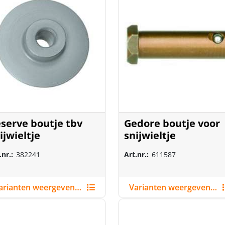
serve boutje tbv
Gedore boutje voor
ijwieltje
snijwieltje
.nr.:
382241
Art.nr.:
611587
Varianten weergeven (2)
Varianten weergeven (3)