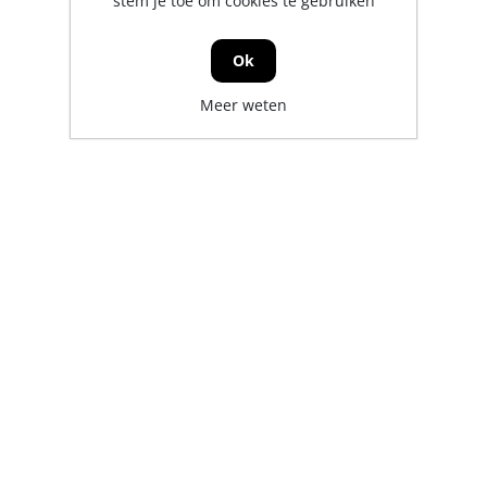
stem je toe om cookies te gebruiken
Ok
Meer weten