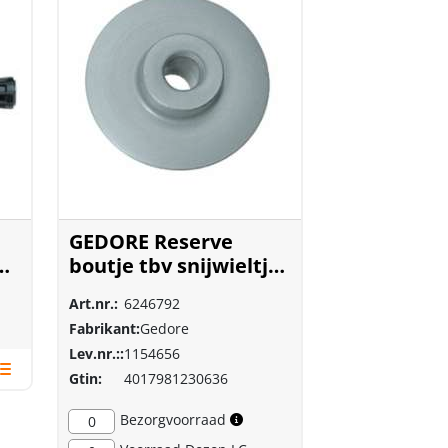
GEDORE Reserve
boutje tbv snijwieltje
E 2303
Art.nr.:
6246792
Fabrikant:
Gedore
Lev.nr.::
1154656
Gtin:
4017981230636
Bezorgvoorraad
0