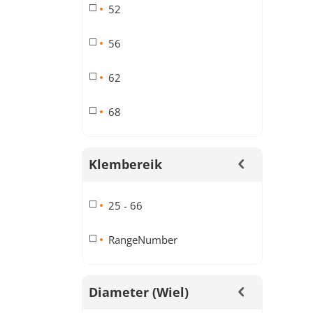
52
56
62
68
Klembereik
25 - 66
RangeNumber
Diameter (wiel)