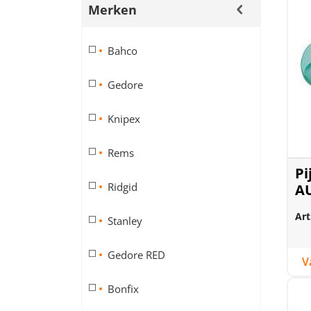
Merken
Bahco
Gedore
Knipex
Rems
Pi
Ridgid
A
Art
Stanley
Gedore RED
Bonfix