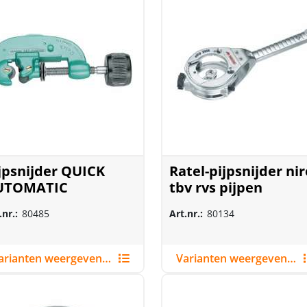
jpsnijder QUICK
Ratel-pijpsnijder nir
UTOMATIC
tbv rvs pijpen
.nr.:
80485
Art.nr.:
80134
Varianten weergeven (1)
Varianten weergeven (2)