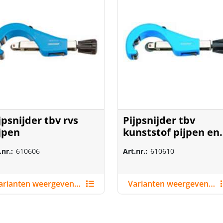
jpsnijder tbv rvs
Pijpsnijder tbv
jpen
kunststof pijpen en
meerlaags
.nr.:
610606
Art.nr.:
610610
compoundpijpen
Varianten weergeven (3)
Varianten weergeven (2)