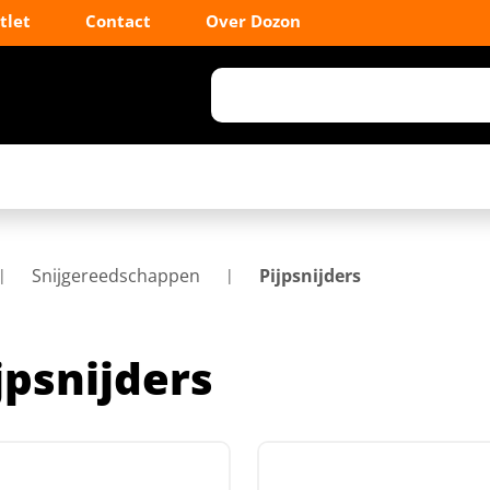
tlet
Contact
Over Dozon
Snijgereedschappen
Pijpsnijders
jpsnijders