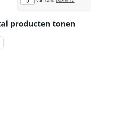
Voorraad
Dozon LC
0
al producten tonen