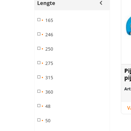
Lengte
165
246
250
275
Pi
pi
315
Art
360
48
50