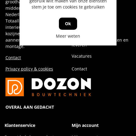
gebruik wilt maken van onze diensten
groothandel voor oost-,
Onze collega's
stem je toe om cookies te gebruiken
midden- en noord-
Nederland.
Over Dozon
Totaalleverancier voor de
Ok
interieurbouw,
Geschiedenis
kozijnenindustrie,
Meer weten
aannemerij en installatie &
Duurzaam doen, denken en
leveren
montage.
Vacatures
Contact
Privacy policy & cookies
Contact
OVERAL AAN GEDACHT
Klantenservice
Mijn account