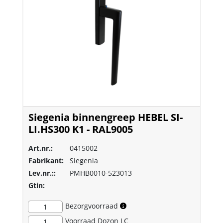
Siegenia binnengreep HEBEL SI-
LI.HS300 K1 - RAL9005
Art.nr.:
0415002
Fabrikant:
Siegenia
Lev.nr.::
PMHB0010-523013
Gtin:
Bezorgvoorraad
1
Voorraad
Dozon LC
1