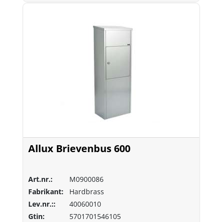
Allux Brievenbus 600
Art.nr.:
M0900086
Fabrikant:
Hardbrass
Lev.nr.::
40060010
Gtin:
5701701546105