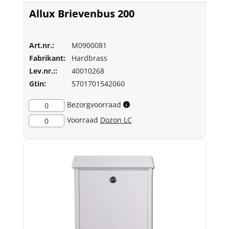
Allux Brievenbus 200
Art.nr.:
M0900081
Fabrikant:
Hardbrass
Lev.nr.::
40010268
Gtin:
5701701542060
Bezorgvoorraad
0
Voorraad
Dozon LC
0