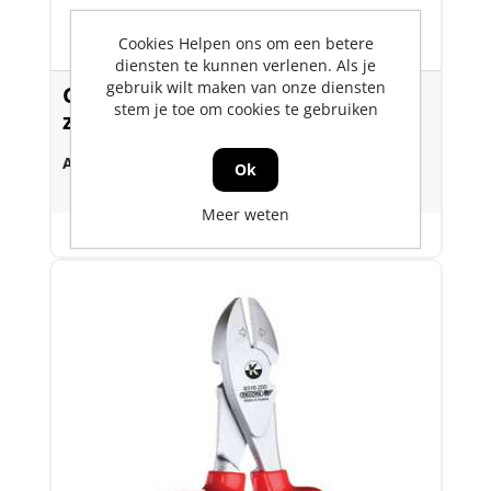
Cookies Helpen ons om een betere
diensten te kunnen verlenen. Als je
gebruik wilt maken van onze diensten
Gedore zijsnijtang 2C-greep
stem je toe om cookies te gebruiken
zweeds model
Art.nr.:
79809
Ok
Meer weten
Varianten weergeven (3)