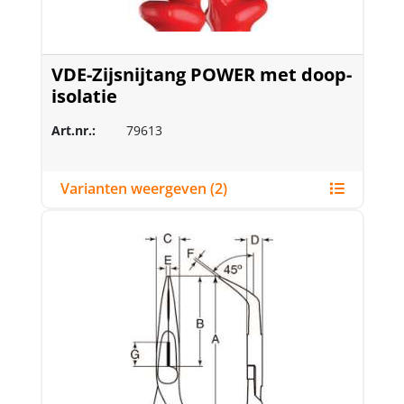
VDE-Zijsnijtang POWER met doop-
isolatie
Art.nr.:
79613
Varianten weergeven (2)