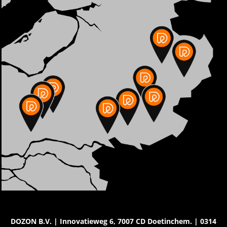
DOZON B.V. | Innovatieweg 6, 7007 CD Doetinchem. | 0314