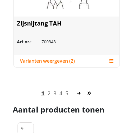
Zijsnijtang TAH
Art.nr.:
700343
Varianten weergeven (2)
1
2
3
4
5
Aantal producten tonen