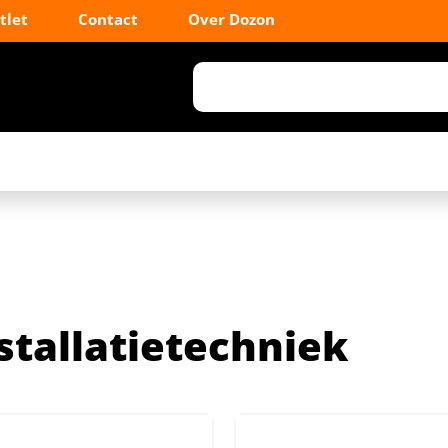
tlet
Contact
Over Dozon
stallatietechniek