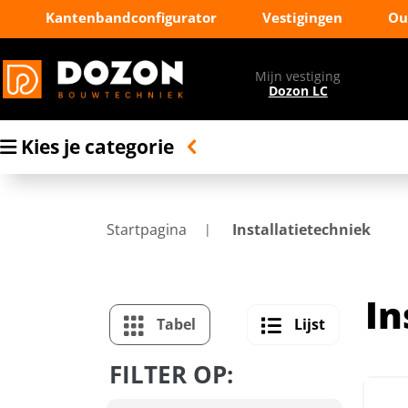
Kantenbandconfigurator
Vestigingen
Ou
Mijn vestiging
Dozon LC
Kies je categorie
Startpagina
Installatietechniek
In
Tabel
Lijst
FILTER OP: