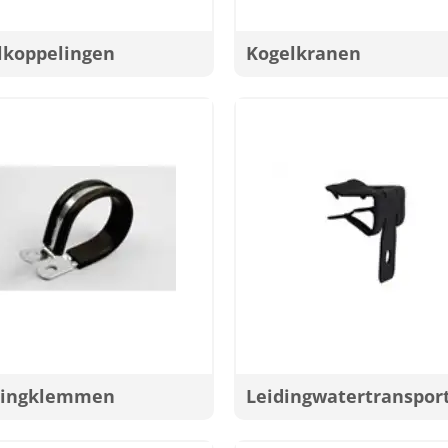
lkoppelingen
Kogelkranen
dingklemmen
Leidingwatertranspor