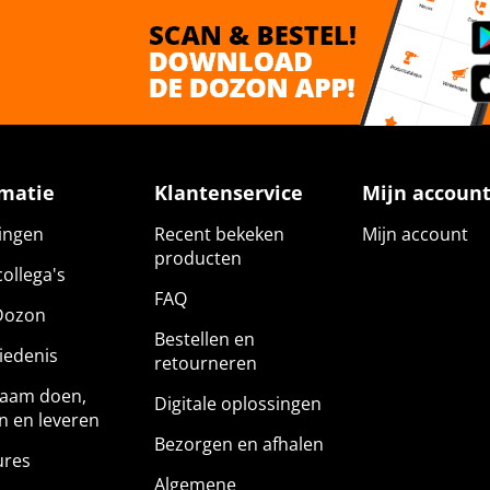
rmatie
Klantenservice
Mijn accoun
gingen
Recent bekeken
Mijn account
producten
ollega's
FAQ
Dozon
Bestellen en
iedenis
retourneren
aam doen,
Digitale oplossingen
n en leveren
Bezorgen en afhalen
ures
Algemene