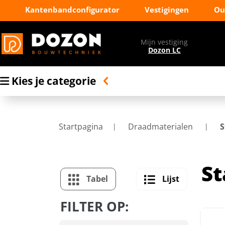
Kantenbandconfigurator
Vestigingen
Ou
Mijn vestiging
Dozon LC
Kies je categorie
Startpagina
Draadmaterialen
S
St
Tabel
Lijst
FILTER OP: