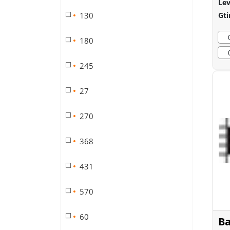
Lev
130
Gti
180
245
27
270
368
431
570
60
Ba