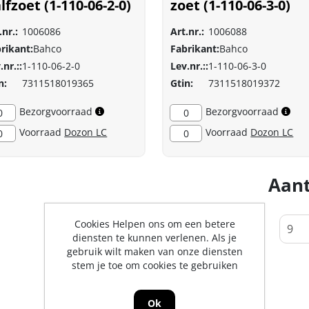
lfzoet (1-110-06-2-0)
zoet (1-110-06-3-0)
.nr.:
1006086
Art.nr.:
1006088
rikant:
Bahco
Fabrikant:
Bahco
.nr.::
1-110-06-2-0
Lev.nr.::
1-110-06-3-0
n:
7311518019365
Gtin:
7311518019372
Bezorgvoorraad
Bezorgvoorraad
0
0
Voorraad
Dozon LC
Voorraad
Dozon LC
0
0
Aant
Cookies Helpen ons om een betere
1
2
3
4
diensten te kunnen verlenen. Als je
gebruik wilt maken van onze diensten
stem je toe om cookies te gebruiken
Ok