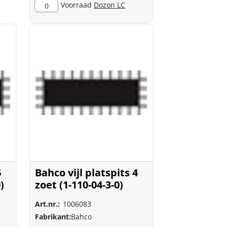
Voorraad
Dozon LC
0
6
Bahco vijl platspits 4
)
zoet (1-110-04-3-0)
Art.nr.:
1006083
Fabrikant:
Bahco