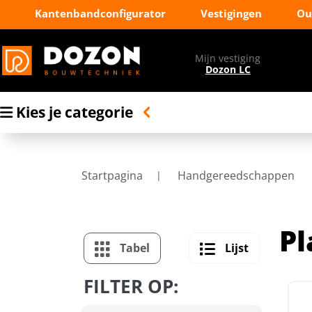
Kantenbandconfigurator
Vestigingen
Ou
Mijn vestiging
Dozon LC
Kies je categorie
Startpagina
Handgereedschappen
Pl
Tabel
Lijst
FILTER OP: