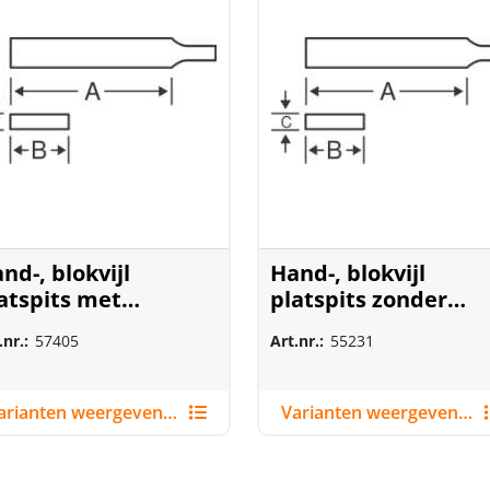
nd-, blokvijl
Hand-, blokvijl
atspits met
platspits zonder
gonomisch hecht
hecht
.nr.:
57405
Art.nr.:
55231
Varianten weergeven (12)
Varianten weergeven (