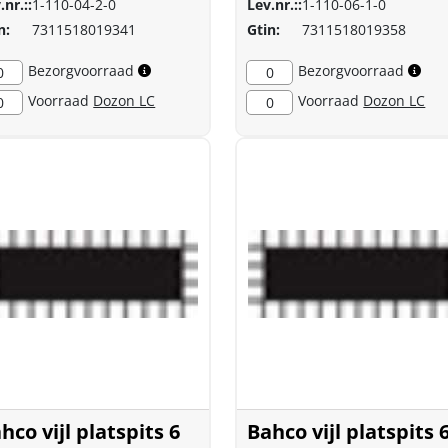
.nr.::
1-110-04-2-0
Lev.nr.::
1-110-06-1-0
n:
7311518019341
Gtin:
7311518019358
Bezorgvoorraad
Bezorgvoorraad
0
0
Voorraad
Dozon LC
Voorraad
Dozon LC
0
0
hco vijl platspits 6
Bahco vijl platspits 