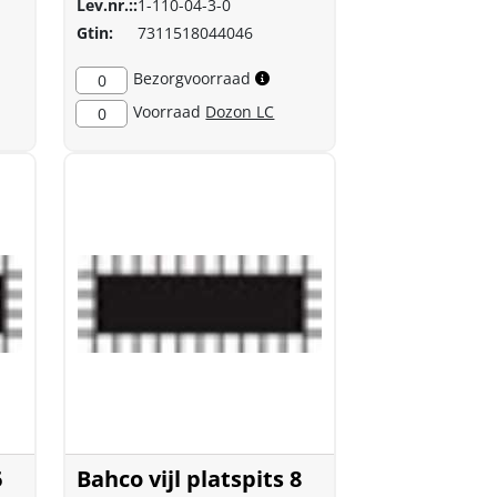
Lev.nr.::
1-110-04-3-0
Gtin:
7311518044046
Bezorgvoorraad
0
Voorraad
Dozon LC
0
6
Bahco vijl platspits 8