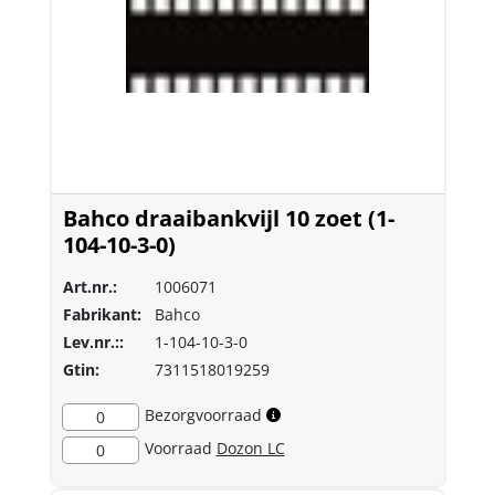
Bahco draaibankvijl 10 zoet (1-
104-10-3-0)
Art.nr.:
1006071
Fabrikant:
Bahco
Lev.nr.::
1-104-10-3-0
Gtin:
7311518019259
Bezorgvoorraad
0
Voorraad
Dozon LC
0