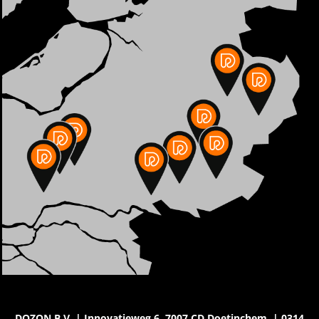
DOZON B.V. | Innovatieweg 6, 7007 CD Doetinchem. | 0314