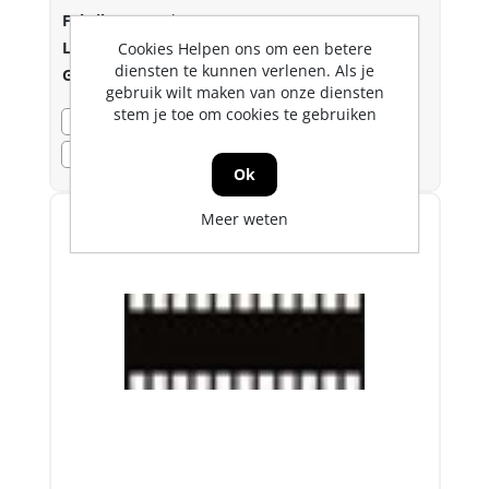
Fabrikant:
Bahco
Lev.nr.::
1-104-12-3-0
Cookies Helpen ons om een betere
diensten te kunnen verlenen. Als je
Gtin:
7311518019273
gebruik wilt maken van onze diensten
stem je toe om cookies te gebruiken
Bezorgvoorraad
0
Voorraad
Dozon LC
0
Ok
Meer weten