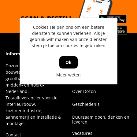
Cookies Helpen ons om een betere
diensten te kunnen verlenen. Als je
gebruik wilt maken van onze diensten
stem je toe om cookies te gebruiken
Informatie
Informatie
Ok
Dozon Bouwtechniek is dé
Vestigingen
bouwtechnische
Meer weten
groothandel voor oost-,
Onze collega's
midden- en noord-
Nederland.
Over Dozon
Totaalleverancier voor de
interieurbouw,
Geschiedenis
kozijnenindustrie,
aannemerij en installatie &
Duurzaam doen, denken en
leveren
montage.
Vacatures
Contact