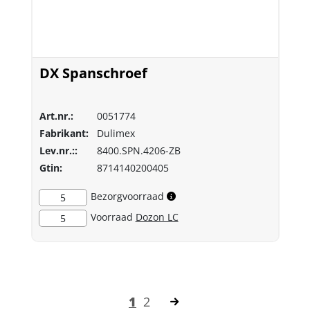
DX Spanschroef
Art.nr.:
0051774
Fabrikant:
Dulimex
Lev.nr.::
8400.SPN.4206-ZB
Gtin:
8714140200405
Bezorgvoorraad
5
Voorraad
Dozon LC
5
1
2