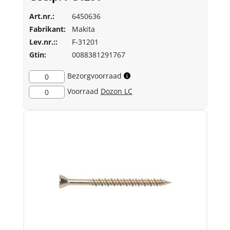
Art.nr.:
6450636
Fabrikant:
Makita
Lev.nr.::
F-31201
Gtin:
0088381291767
Bezorgvoorraad
0
Voorraad
Dozon LC
0