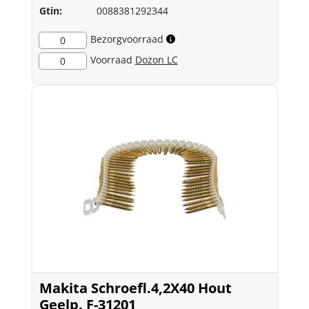
Gtin:
0088381292344
Bezorgvoorraad
0
Voorraad
Dozon LC
0
Makita Schroefl.4,2X40 Hout
Geelp. F-31201