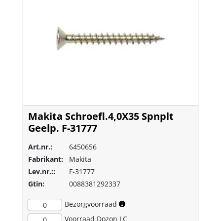
Makita Schroefl.4,0X35 Spnplt
Geelp. F-31777
Art.nr.:
6450656
Fabrikant:
Makita
Lev.nr.::
F-31777
Gtin:
0088381292337
Bezorgvoorraad
0
Voorraad
Dozon LC
0