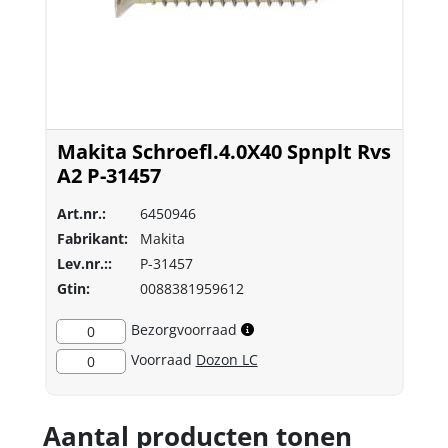
Makita Schroefl.4.0X40 Spnplt Rvs
A2 P-31457
Art.nr.:
6450946
Fabrikant:
Makita
Lev.nr.::
P-31457
Gtin:
0088381959612
Bezorgvoorraad
0
Voorraad
Dozon LC
0
Aantal producten tonen