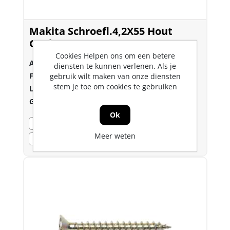
Makita Schroefl.4,2X55 Hout
Geelp. F-31214
Cookies Helpen ons om een betere
Art.nr.:
6450637
diensten te kunnen verlenen. Als je
Fabrikant:
Makita
gebruik wilt maken van onze diensten
stem je toe om cookies te gebruiken
Lev.nr.::
F-31214
Gtin:
0088381291774
Ok
Bezorgvoorraad
0
Meer weten
Voorraad
Dozon LC
0