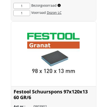
Bezorgvoorraad
1
Voorraad
Dozon LC
1
Festool Schuurspons 97x120x13
60 GR/6
Art.nr.:
0903902