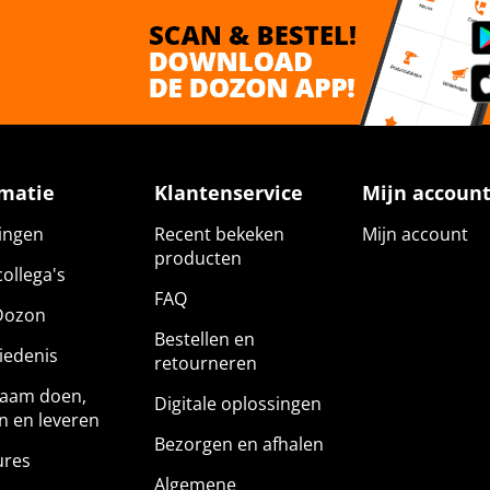
rmatie
Klantenservice
Mijn accoun
gingen
Recent bekeken
Mijn account
producten
ollega's
FAQ
Dozon
Bestellen en
iedenis
retourneren
aam doen,
Digitale oplossingen
n en leveren
Bezorgen en afhalen
ures
Algemene