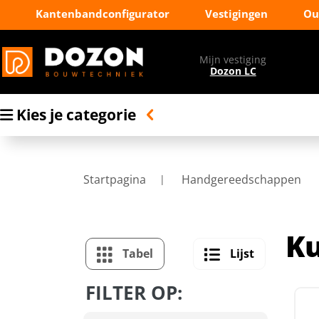
Kantenbandconfigurator
Vestigingen
Ou
Mijn vestiging
Dozon LC
Kies je categorie
Startpagina
Handgereedschappen
Ku
Tabel
Lijst
FILTER OP: