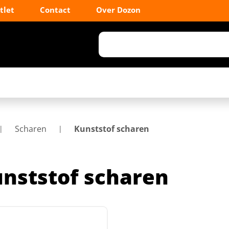
tlet
Contact
Over Dozon
Scharen
Kunststof scharen
nststof scharen