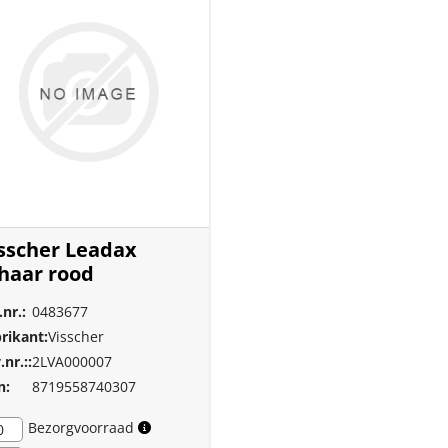
sscher Leadax
haar rood
.nr.:
0483677
rikant:
Visscher
.nr.::
2LVA000007
n:
8719558740307
Bezorgvoorraad
0