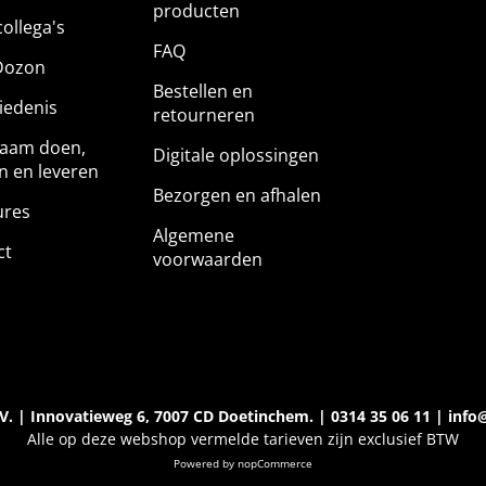
producten
ollega's
FAQ
Dozon
Bestellen en
iedenis
retourneren
aam doen,
Digitale oplossingen
n en leveren
Bezorgen en afhalen
ures
Algemene
ct
voorwaarden
. | Innovatieweg 6, 7007 CD Doetinchem. | 0314 35 06 11 | info
Alle op deze webshop vermelde tarieven zijn exclusief BTW
Powered by
nopCommerce