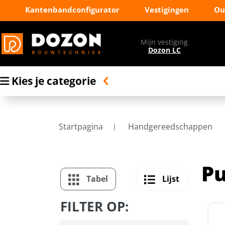
Kantenbandconfigurator
Vestigingen
Ou
Mijn vestiging
Dozon LC
Kies je categorie
Startpagina
Handgereedschappen
P
Tabel
Lijst
FILTER OP: