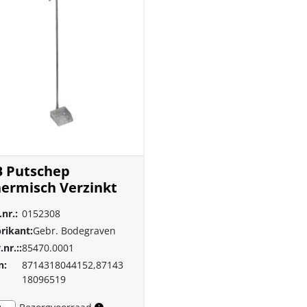
 Putschep
ermisch Verzinkt
.nr.:
0152308
rikant:
Gebr. Bodegraven
.nr.::
85470.0001
n:
8714318044152,87143
18096519