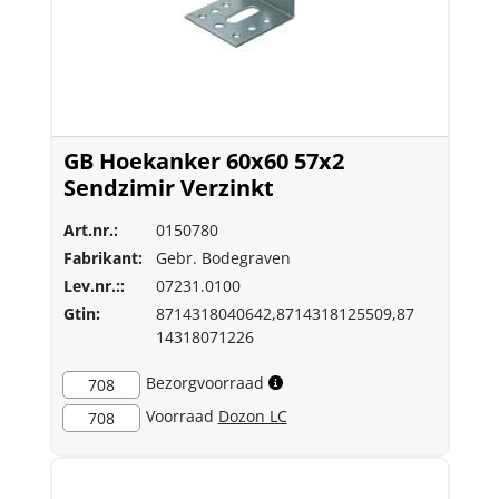
GB Hoekanker 60x60 57x2
Sendzimir Verzinkt
Art.nr.:
0150780
Fabrikant:
Gebr. Bodegraven
Lev.nr.::
07231.0100
Gtin:
8714318040642,8714318125509,87
14318071226
Bezorgvoorraad
708
Voorraad
Dozon LC
708