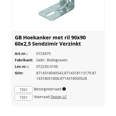
GB Hoekanker met ril 90x90
60x2,5 Sendzimir Verzinkt
Art.nr.:
0153475
Fabrikant:
Gebr. Bodegraven
Lev.nr.::
072230.0100
Gtin:
8714318040543,8714318113179,87
14318051808,8714318500528
Bezorgvoorraad
7261
Voorraad
Dozon LC
7261