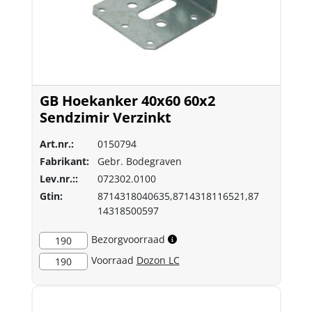
GB Hoekanker 40x60 60x2
Sendzimir Verzinkt
Art.nr.:
0150794
Fabrikant:
Gebr. Bodegraven
Lev.nr.::
072302.0100
Gtin:
8714318040635,8714318116521,87
14318500597
Bezorgvoorraad
190
Voorraad
Dozon LC
190