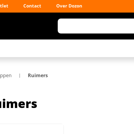
tlet
Contact
Over Dozon
appen
Ruimers
uimers