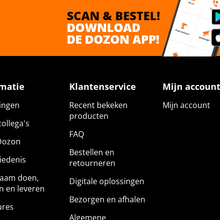
rmatie
Klantenservice
Mijn accoun
gingen
Recent bekeken
Mijn account
producten
ollega's
FAQ
Dozon
Bestellen en
iedenis
retourneren
aam doen,
Digitale oplossingen
n en leveren
Bezorgen en afhalen
ures
Algemene