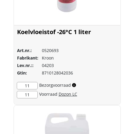
Koelvloeistof -26°C 1 liter
Art.nr.:
0520693
Fabrikant:
Kroon
Lev.nr.::
04203
Gtin:
8710128042036
Bezorgvoorraad
11
Voorraad
Dozon LC
11