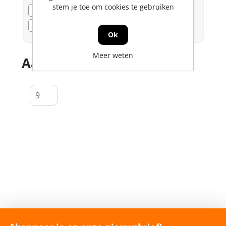
stem je toe om cookies te gebruiken
Bezorgvoorraad
29
Voorraad
Dozon LC
29
Ok
Meer weten
Aantal producten tonen