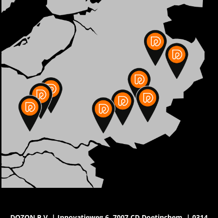
DOZON B.V. | Innovatieweg 6, 7007 CD Doetinchem. | 0314