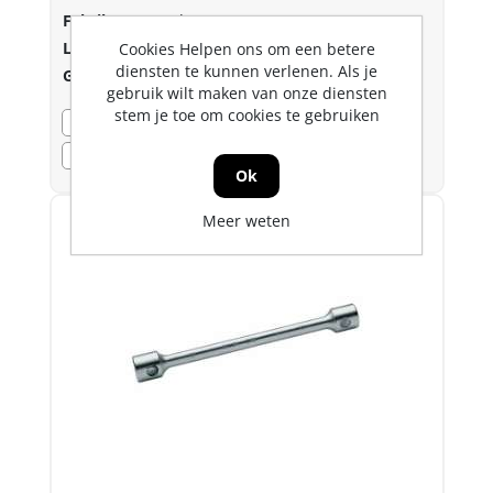
Fabrikant:
Gedore
Lev.nr.::
6220440
Cookies Helpen ons om een betere
diensten te kunnen verlenen. Als je
Gtin:
4010886622049
gebruik wilt maken van onze diensten
stem je toe om cookies te gebruiken
Bezorgvoorraad
0
Voorraad
Dozon LC
0
Ok
Meer weten