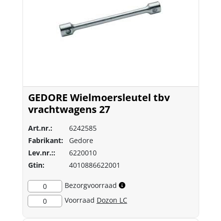
GEDORE Wielmoersleutel tbv
vrachtwagens 27
Art.nr.:
6242585
Fabrikant:
Gedore
Lev.nr.::
6220010
Gtin:
4010886622001
Bezorgvoorraad
0
Voorraad
Dozon LC
0