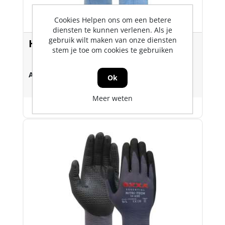
Cookies Helpen ons om een betere
diensten te kunnen verlenen. Als je
gebruik wilt maken van onze diensten
Handschoen PU-Flex 14-083
stem je toe om cookies te gebruiken
Art.nr.:
1855644
Ok
Meer weten
Varianten weergeven (3)