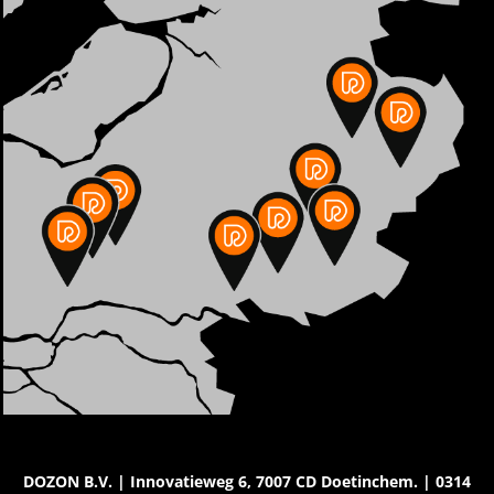
DOZON B.V. | Innovatieweg 6, 7007 CD Doetinchem. | 0314