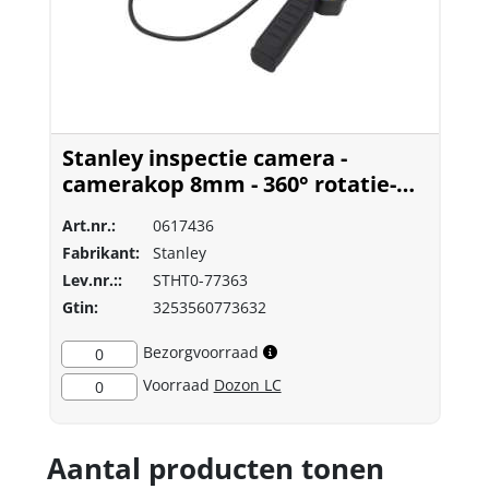
Stanley inspectie camera -
camerakop 8mm - 360° rotatie-
instelling
Art.nr.:
0617436
Fabrikant:
Stanley
Lev.nr.::
STHT0-77363
Gtin:
3253560773632
Bezorgvoorraad
0
Voorraad
Dozon LC
0
Aantal producten tonen