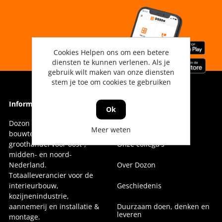
Cookies Helpen ons om een betere
diensten te kunnen verlenen. Als je
gebruik wilt maken van onze diensten
stem je toe om cookies te gebruiken
Informatie
Informatie
Ok
Dozon Bouwtechniek is dé
Vestigingen
Meer weten
bouwtechnische
groothandel voor oost-,
Onze collega's
midden- en noord-
Nederland.
Over Dozon
Totaalleverancier voor de
interieurbouw,
Geschiedenis
kozijnenindustrie,
aannemerij en installatie &
Duurzaam doen, denken en
leveren
montage.