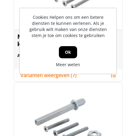
Cookies Helpen ons om een betere
diensten te kunnen verlenen. Als je
gebruik wilt maken van onze diensten
stem je toe om cookies te gebruiken
Montageset voor VH garnituren
kruk/kruk London
Ok
Art.nr.:
1392603
Meer weten
Varianten weergeven (7)