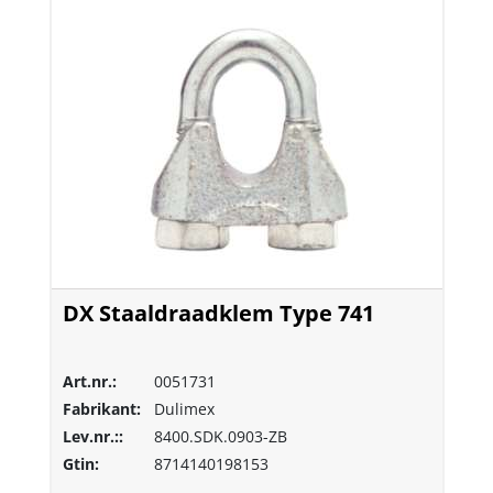
DX Staaldraadklem Type 741
Art.nr.:
0051731
Fabrikant:
Dulimex
Lev.nr.::
8400.SDK.0903-ZB
Gtin:
8714140198153