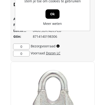
stem je toe om cookies te gebruiken
DX Staaldraadklem Type 741
Ok
Art.nr.:
0051753
Meer weten
Fabrikant:
Dulimex
Lev.nr.::
8400.SDK.4205-ZB
Gtin:
8714140198306
Bezorgvoorraad
0
Voorraad
Dozon LC
0