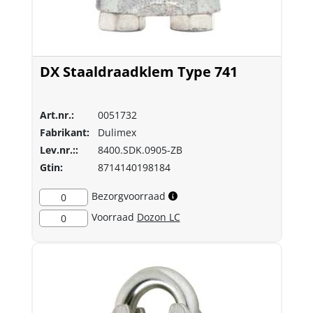
DX Staaldraadklem Type 741
Art.nr.:
0051732
Fabrikant:
Dulimex
Lev.nr.::
8400.SDK.0905-ZB
Gtin:
8714140198184
Bezorgvoorraad
0
Voorraad
Dozon LC
0