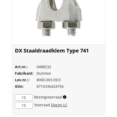
DX Staaldraadklem Type 741
Art.nr.:
0488232
Fabrikant:
Dulimex
Lev.nr.::
8000.003.05I3
Gtin:
8716336424756
Bezorgvoorraad
15
Voorraad
Dozon LC
15