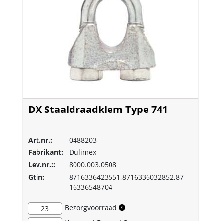
DX Staaldraadklem Type 741
Art.nr.:
0488203
Fabrikant:
Dulimex
Lev.nr.::
8000.003.0508
Gtin:
8716336423551,8716336032852,87
16336548704
Bezorgvoorraad
23