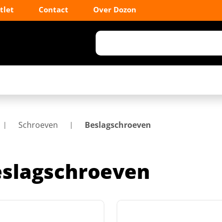
tlet
Contact
Over Dozon
Schroeven
Beslagschroeven
slagschroeven