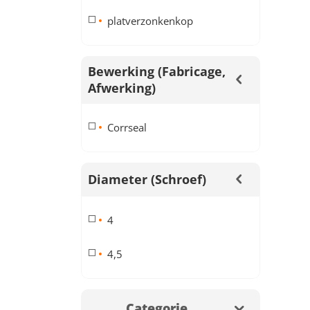
platverzonkenkop
Bewerking (fabricage,
Afwerking)
Corrseal
Diameter (schroef)
4
4,5
Categorie