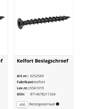
ef
Kelfort Beslagschroef
Art.nr.:
6252569
Fabrikant:
Kelfort
Lev.nr.::
5561019
Gtin:
8714678211324
Bezorgvoorraad
600