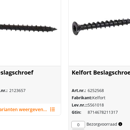
slagschroef
Kelfort Beslagschro
.nr.:
2123657
Art.nr.:
6252568
Fabrikant:
Kelfort
Lev.nr.::
5561018
Varianten weergeven (2)
Gtin:
8714678211317
Bezorgvoorraad
0