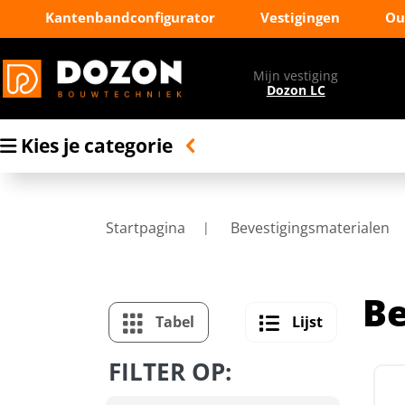
Kantenbandconfigurator
Vestigingen
Ou
Mijn vestiging
Dozon LC
Kies je categorie
Startpagina
Bevestigingsmaterialen
Be
Tabel
Lijst
FILTER OP: