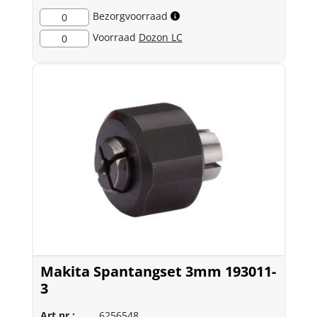
Bezorgvoorraad
0
Voorraad
Dozon LC
0
Makita Spantangset 3mm 193011-
3
Art.nr.:
6256548