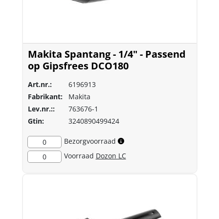
Makita Spantang - 1/4" - Passend
op Gipsfrees DCO180
Art.nr.:
6196913
Fabrikant:
Makita
Lev.nr.::
763676-1
Gtin:
3240890499424
Bezorgvoorraad
0
Voorraad
Dozon LC
0