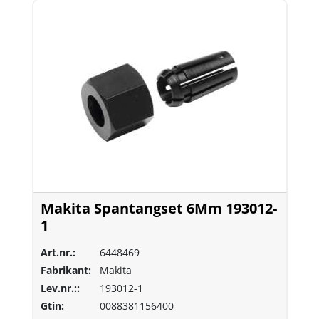
Makita Spantangset 6Mm 193012-
1
Art.nr.:
6448469
Fabrikant:
Makita
Lev.nr.::
193012-1
Gtin:
0088381156400