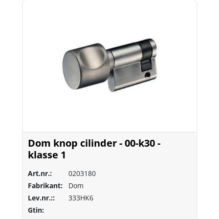
Dom knop cilinder - 00-k30 -
klasse 1
Art.nr.:
0203180
Fabrikant:
Dom
Lev.nr.::
333HK6
Gtin: