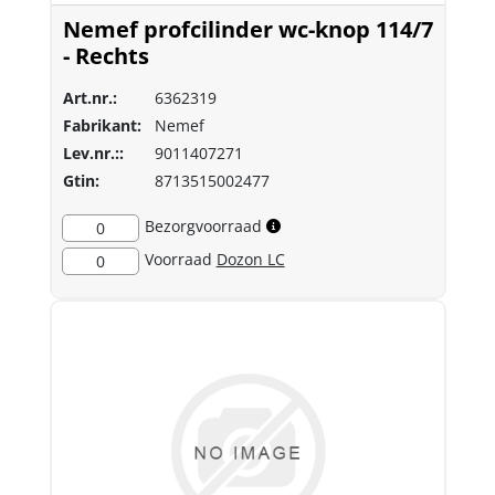
Nemef profcilinder wc-knop 114/7
- Rechts
Art.nr.:
6362319
Fabrikant:
Nemef
Lev.nr.::
9011407271
Gtin:
8713515002477
Bezorgvoorraad
0
Voorraad
Dozon LC
0