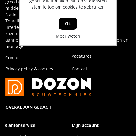
gebruik wilt maken van onze diensten
groothandel voor oost-,
Onze collega's
stem je toe om cookies te gebruiken
midden- en noord-
Nederland.
Over Dozon
Totaalleverancier voor de
Ok
interieurbouw,
Geschiedenis
kozijnenindustrie,
Meer weten
aannemerij en installatie &
Duurzaam doen, denken en
leveren
montage.
Vacatures
Contact
Privacy policy & cookies
Contact
OVERAL AAN GEDACHT
Klantenservice
Mijn account