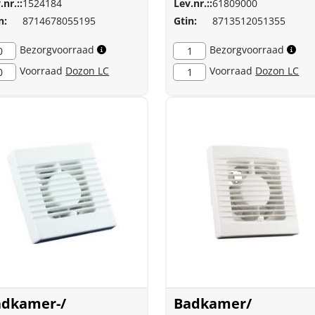
.nr.::
1524184
Lev.nr.::
61809000
n:
8714678055195
Gtin:
8713512051355
Bezorgvoorraad
Bezorgvoorraad
0
1
Voorraad
Dozon LC
Voorraad
Dozon LC
0
1
adkamer-/
Badkamer/