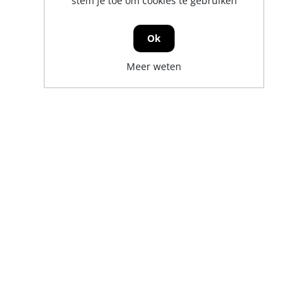
stem je toe om cookies te gebruiken
Ok
Meer weten