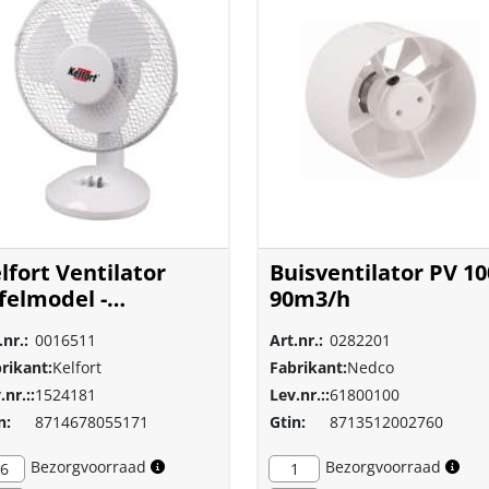
lfort Ventilator
Buisventilator PV 10
felmodel -
90m3/h
0x180x275mm - Wit
.nr.:
0016511
Art.nr.:
0282201
rikant:
Kelfort
Fabrikant:
Nedco
.nr.::
1524181
Lev.nr.::
61800100
n:
8714678055171
Gtin:
8713512002760
Bezorgvoorraad
Bezorgvoorraad
6
1