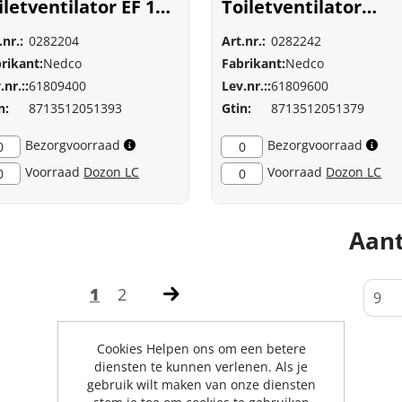
iletventilator EF 120
Toiletventilator
t
EF120T wit
.nr.:
0282204
Art.nr.:
0282242
rikant:
Nedco
Fabrikant:
Nedco
.nr.::
61809400
Lev.nr.::
61809600
n:
8713512051393
Gtin:
8713512051379
Bezorgvoorraad
Bezorgvoorraad
0
0
Voorraad
Dozon LC
Voorraad
Dozon LC
0
0
Aant
1
2
Cookies Helpen ons om een betere
diensten te kunnen verlenen. Als je
gebruik wilt maken van onze diensten