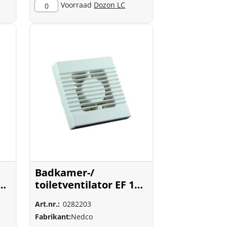
Voorraad
Dozon LC
0
Badkamer-/
00
toiletventilator EF 100
T wit
Art.nr.:
0282203
Fabrikant:
Nedco