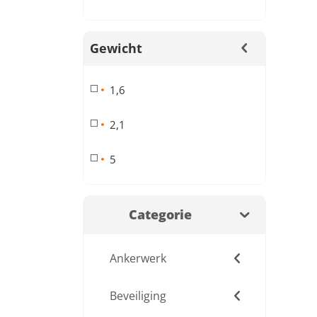
Gewicht
1,6
2,1
5
Categorie
Ankerwerk
Beveiliging