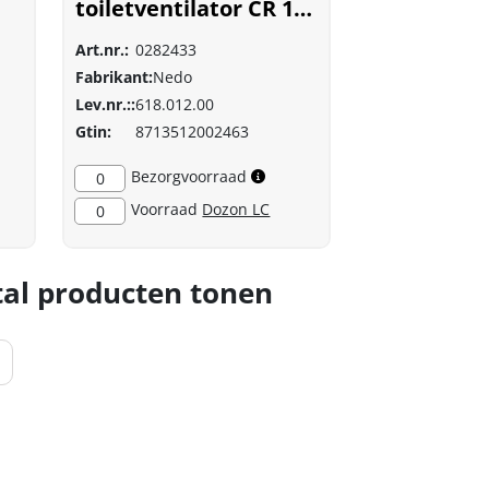
toiletventilator CR 100
t wit
Art.nr.:
0282433
Fabrikant:
Nedo
Lev.nr.::
618.012.00
Gtin:
8713512002463
Bezorgvoorraad
0
Voorraad
Dozon LC
0
al producten tonen