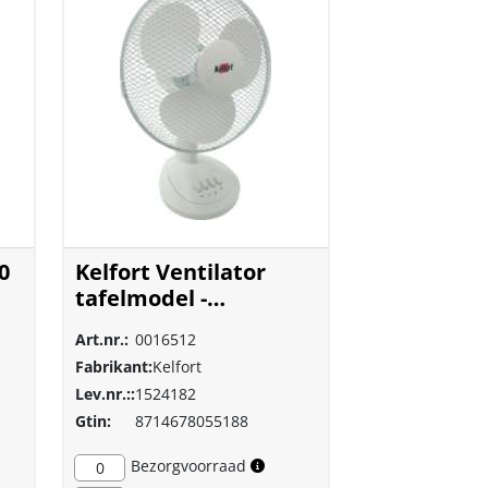
0
Kelfort Ventilator
tafelmodel -
380x200x345mm - Wit
Art.nr.:
0016512
Fabrikant:
Kelfort
Lev.nr.::
1524182
Gtin:
8714678055188
Bezorgvoorraad
0