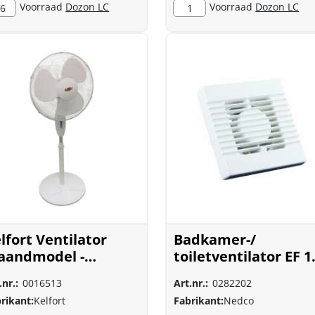
Voorraad
Dozon LC
Voorraad
Dozon LC
6
1
lfort Ventilator
Badkamer-/
aandmodel -
toiletventilator EF 1
5x180x440mm - wit
wit
.nr.:
0016513
Art.nr.:
0282202
rikant:
Kelfort
Fabrikant:
Nedco