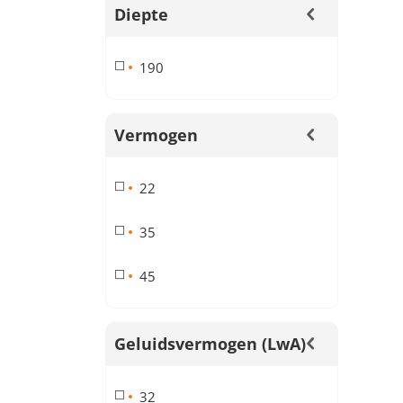
Diepte
190
Vermogen
22
35
45
Geluidsvermogen (LwA)
32