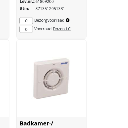
Lev.nr.::
61809200
Gtin:
8713512051331
Bezorgvoorraad
0
Voorraad
Dozon LC
0
Badkamer-/