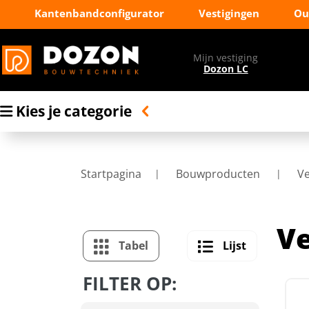
Kantenbandconfigurator
Vestigingen
Ou
Mijn vestiging
Dozon LC
Kies je categorie
Startpagina
Bouwproducten
Ve
Ve
Tabel
Lijst
FILTER OP: