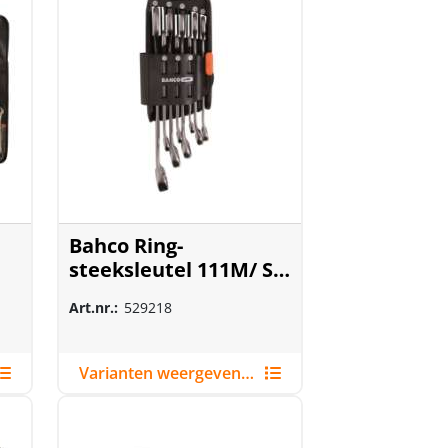
Bahco Ring-
steeksleutel 111M/ SH
met houder
Art.nr.:
529218
Varianten weergeven (2)