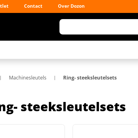
tlet
Contact
Over Dozon
Machinesleutels
Ring- steeksleutelsets
ng- steeksleutelsets