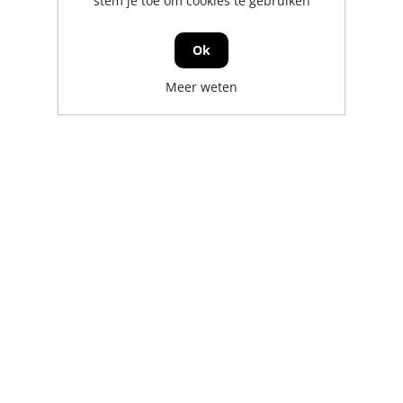
stem je toe om cookies te gebruiken
Ok
Meer weten