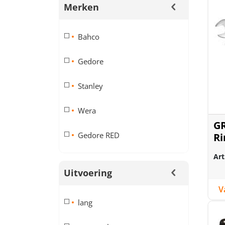
Merken
Bahco
Gedore
Stanley
Wera
G
Gedore RED
Ri
R0
Art
Uitvoering
lang