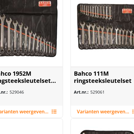
ahco 1952M
Bahco 111M
ngsteeksleutelset
ringsteeksleutelset
trisch
.nr.:
529046
Art.nr.:
529061
Varianten weergeven (2)
Varianten weergeven (4)