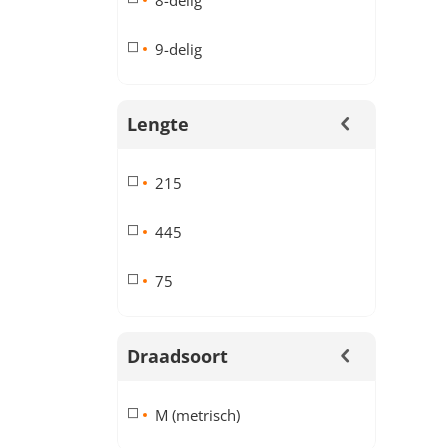
8-delig
9-delig
Lengte
215
445
75
Draadsoort
M (metrisch)