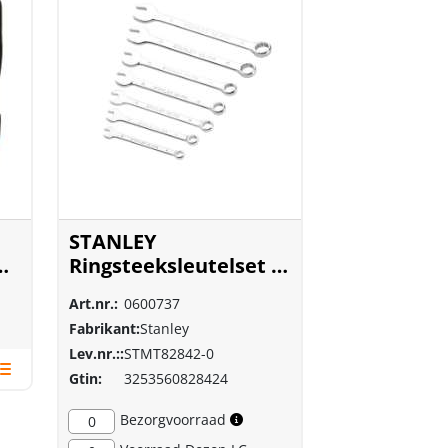
STANLEY
Ringsteeksleutelset 7
delig STMT82842-0
Art.nr.:
0600737
Fabrikant:
Stanley
Lev.nr.::
STMT82842-0
Gtin:
3253560828424
Bezorgvoorraad
0