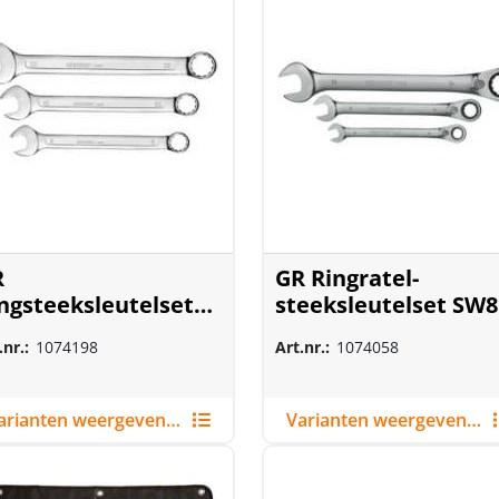
R
GR Ringratel-
ngsteeksleutelset
steeksleutelset SW8
910
19mm
.nr.:
1074198
Art.nr.:
1074058
Varianten weergeven (8)
Varianten weergeven (6)