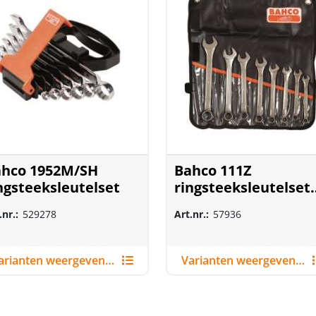
hco 1952M/SH
Bahco 111Z
ngsteeksleutelset
ringsteeksleutelset
3/8"
.nr.:
529278
Art.nr.:
57936
Varianten weergeven (2)
Varianten weergeven (2)