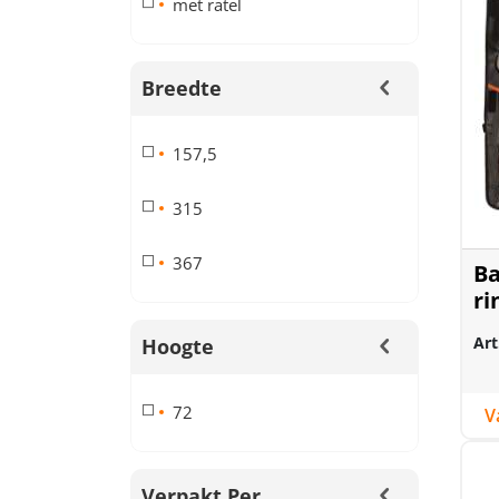
met ratel
Breedte
157,5
315
367
B
ri
me
Art
Hoogte
72
Verpakt Per