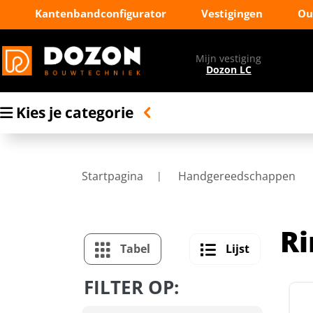
Kantenbandconfigurator
Vestigingen
Ou
Mijn vestiging
Dozon LC
Kies je categorie
Startpagina
Handgereedschappen
Ri
Tabel
Lijst
FILTER OP: