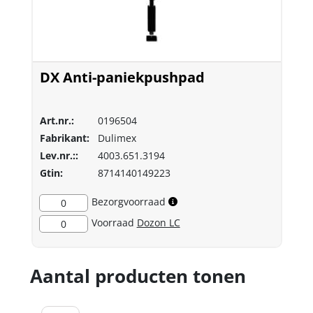
DX Anti-paniekpushpad
Art.nr.:
0196504
Fabrikant:
Dulimex
Lev.nr.::
4003.651.3194
Gtin:
8714140149223
Bezorgvoorraad
0
Voorraad
Dozon LC
0
Aantal producten tonen