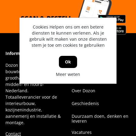
Cookies Helpen ons om een betere
diensten te kunnen verlenen. Als je
gebruik wilt maken van onze diensten
stem je toe om cookies te gebruiken
Informatie
Informatie
Ok
Dozon Bouwtechniek is dé
Vestigingen
bouwtechnische
Meer weten
groothandel voor oost-,
Onze collega's
midden- en noord-
Nederland.
Over Dozon
Totaalleverancier voor de
interieurbouw,
Geschiedenis
kozijnenindustrie,
aannemerij en installatie &
Duurzaam doen, denken en
leveren
montage.
Vacatures
Contact