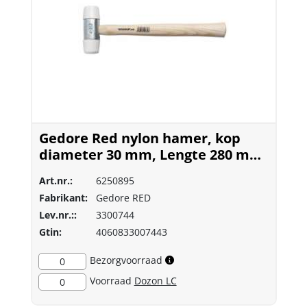
Gedore Red nylon hamer, kop
diameter 30 mm, Lengte 280 mm,
essen
Art.nr.:
6250895
Fabrikant:
Gedore RED
Lev.nr.::
3300744
Gtin:
4060833007443
Bezorgvoorraad
0
Voorraad
Dozon LC
0