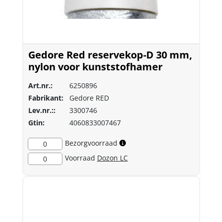
Gedore Red reservekop-D 30 mm,
nylon voor kunststofhamer
Art.nr.:
6250896
Fabrikant:
Gedore RED
Lev.nr.::
3300746
Gtin:
4060833007467
Bezorgvoorraad
0
Voorraad
Dozon LC
0