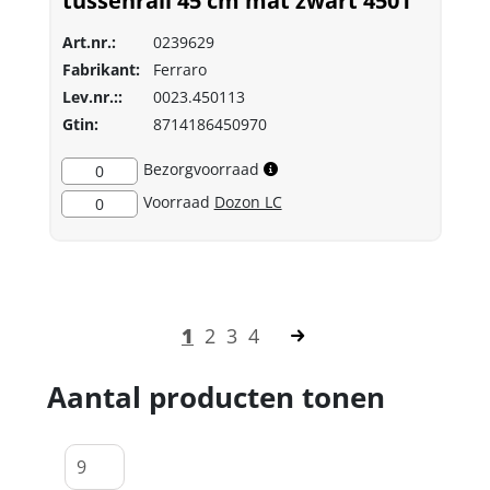
tussenrail 45 cm mat zwart 4501
Art.nr.:
0239629
Fabrikant:
Ferraro
Lev.nr.::
0023.450113
Gtin:
8714186450970
Bezorgvoorraad
0
Voorraad
Dozon LC
0
1
2
3
4
Aantal producten tonen