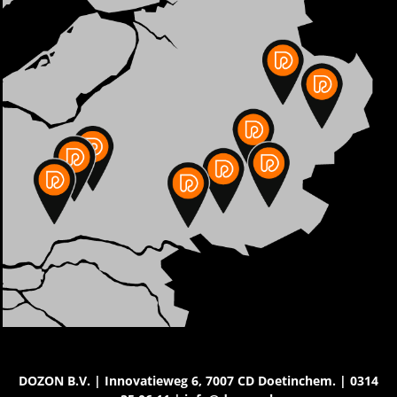
DOZON B.V. | Innovatieweg 6, 7007 CD Doetinchem. | 0314