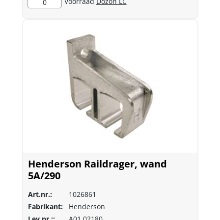
Voorraad
Dozon LC
0
Henderson Raildrager, wand
5A/290
Art.nr.:
1026861
Fabrikant:
Henderson
Lev.nr.::
A01.02180