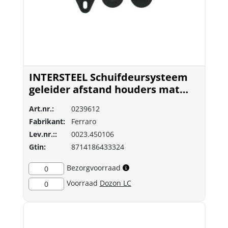
INTERSTEEL Schuifdeursysteem
geleider afstand houders mat
zwart 4501
Art.nr.:
0239612
Fabrikant:
Ferraro
Lev.nr.::
0023.450106
Gtin:
8714186433324
Bezorgvoorraad
0
Voorraad
Dozon LC
0