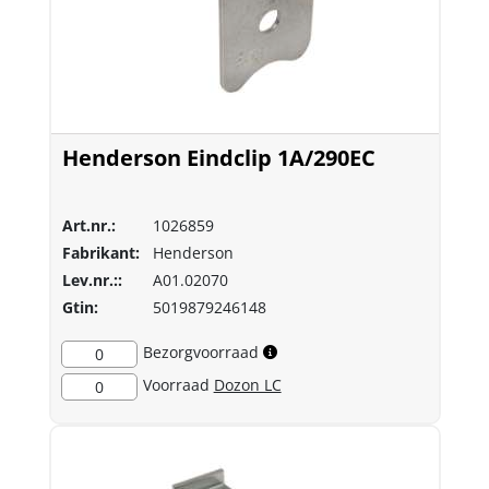
Henderson Eindclip 1A/290EC
Art.nr.:
1026859
Fabrikant:
Henderson
Lev.nr.::
A01.02070
Gtin:
5019879246148
Bezorgvoorraad
0
Voorraad
Dozon LC
0