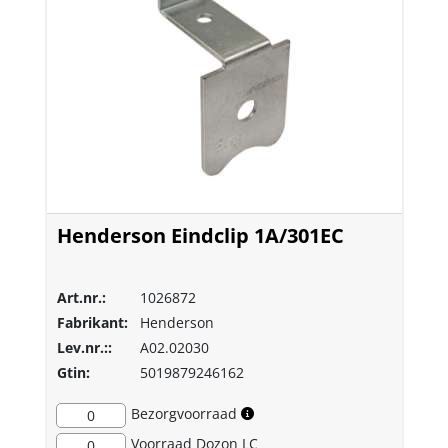
Henderson Eindclip 1A/301EC
Art.nr.:
1026872
Fabrikant:
Henderson
Lev.nr.::
A02.02030
Gtin:
5019879246162
Bezorgvoorraad
0
Voorraad
Dozon LC
0