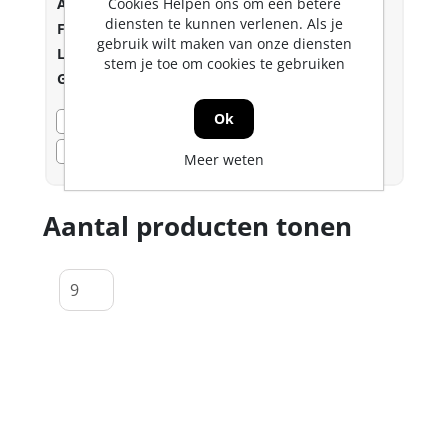
Art.nr.:
0333107
Cookies Helpen ons om een betere
diensten te kunnen verlenen. Als je
Fabrikant:
DIN & ISO
gebruik wilt maken van onze diensten
Lev.nr.::
3571.01.00601
stem je toe om cookies te gebruiken
Gtin:
8712811754899
Ok
Bezorgvoorraad
0
Voorraad
Dozon LC
0
Meer weten
Aantal producten tonen