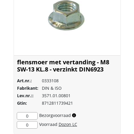
flensmoer met vertanding - M8
SW-13 KL.8 - verzinkt DIN6923
Art.nr.:
0333108
Fabrikant:
DIN & ISO
Lev.nr.::
3571.01.00801
Gtin:
8712811739421
Bezorgvoorraad
0
Voorraad
Dozon LC
0