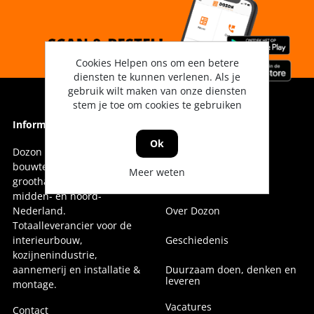
Cookies Helpen ons om een betere
diensten te kunnen verlenen. Als je
gebruik wilt maken van onze diensten
stem je toe om cookies te gebruiken
Informatie
Informatie
Ok
Dozon Bouwtechniek is dé
Vestigingen
bouwtechnische
Meer weten
groothandel voor oost-,
Onze collega's
midden- en noord-
Nederland.
Over Dozon
Totaalleverancier voor de
interieurbouw,
Geschiedenis
kozijnenindustrie,
aannemerij en installatie &
Duurzaam doen, denken en
leveren
montage.
Vacatures
Contact