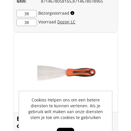
Gtin:
8714678058165,8714678078965
Bezorgvoorraad
38
Voorraad
Dozon LC
38
Cookies Helpen ons om een betere
diensten te kunnen verlenen. Als je
gebruik wilt maken van onze diensten
stem je toe om cookies te gebruiken
Bahco koolstofstaalschraper 2
componenten greep 40mm