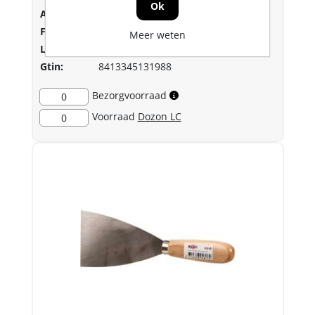
(215000040)
Ok
Art.nr.:
1007494
Fabrikant:
Bahco
Meer weten
Lev.nr.::
215000040
Gtin:
8413345131988
Bezorgvoorraad
0
Voorraad
Dozon LC
0