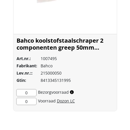
Bahco koolstofstaalschraper 2
componenten greep 50mm
(215000050)
Art.nr.:
1007495
Fabrikant:
Bahco
Lev.nr.::
215000050
Gtin:
8413345131995
Bezorgvoorraad
0
Voorraad
Dozon LC
0