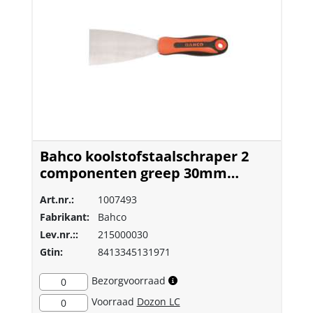
Bahco koolstofstaalschraper 2
componenten greep 30mm
(215000030)
Art.nr.:
1007493
Fabrikant:
Bahco
Lev.nr.::
215000030
Gtin:
8413345131971
Bezorgvoorraad
0
Voorraad
Dozon LC
0